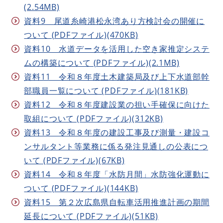
(2.54MB)
資料9 尾道糸崎港松永湾あり方検討会の開催に
ついて (PDFファイル)(470KB)
資料10 水道データを活用した空き家推定システ
ムの構築について (PDFファイル)(2.1MB)
資料11 令和８年度土木建築局及び上下水道部幹
部職員一覧について (PDFファイル)(181KB)
資料12 令和８年度建設業の担い手確保に向けた
取組について (PDFファイル)(312KB)
資料13 令和８年度の建設工事及び測量・建設コ
ンサルタント等業務に係る発注見通しの公表につ
いて (PDFファイル)(67KB)
資料14 令和８年度「水防月間」水防強化運動に
ついて (PDFファイル)(144KB)
資料15 第２次広島県自転車活用推進計画の期間
延長について (PDFファイル)(51KB)