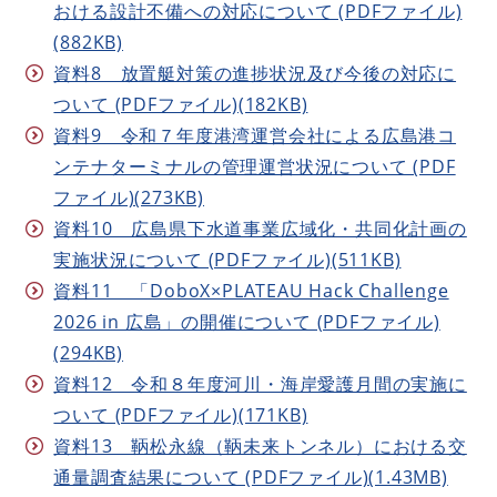
おける設計不備への対応について (PDFファイル)
(882KB)
資料8 放置艇対策の進捗状況及び今後の対応に
ついて (PDFファイル)(182KB)
資料9 令和７年度港湾運営会社による広島港コ
ンテナターミナルの管理運営状況について (PDF
ファイル)(273KB)
資料10 広島県下水道事業広域化・共同化計画の
実施状況について (PDFファイル)(511KB)
資料11 「DoboX×PLATEAU Hack Challenge
2026 in 広島」の開催について (PDFファイル)
(294KB)
資料12 令和８年度河川・海岸愛護月間の実施に
ついて (PDFファイル)(171KB)
資料13 鞆松永線（鞆未来トンネル）における交
通量調査結果について (PDFファイル)(1.43MB)