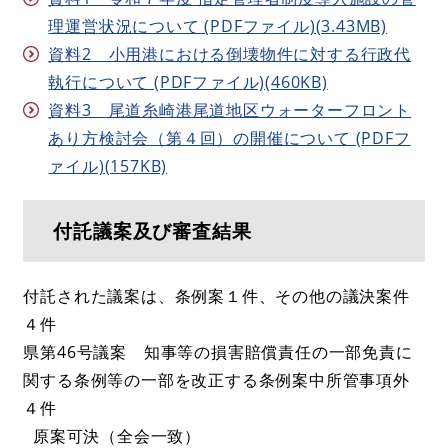
理運営状況について (PDFファイル)(3.43MB)
資料2 小用港における倒壊物件に対する行政代
執行について (PDFファイル)(460KB)
資料3 尾道糸崎港尾道地区ウォーターフロント
あり方検討会（第４回）の開催について (PDFフ
ァイル)(157KB)
付託議案及び審査結果
付託された議案は、条例案１件、その他の議決案件
４件
県第46号議案 知事等の損害賠償責任の一部免責に
関する条例等の一部を改正する条例案中所管事項外
４件
原案可決（全会一致）