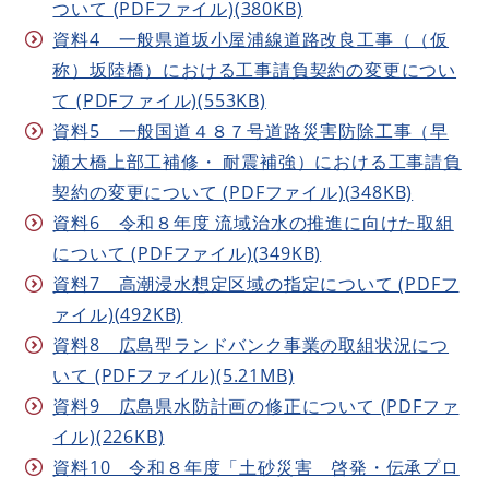
ついて (PDFファイル)(380KB)
資料4 一般県道坂小屋浦線道路改良工事（（仮
称）坂陸橋）における工事請負契約の変更につい
て (PDFファイル)(553KB)
資料5 一般国道４８７号道路災害防除工事（早
瀬大橋上部工補修・ 耐震補強）における工事請負
契約の変更について (PDFファイル)(348KB)
資料6 令和８年度 流域治水の推進に向けた取組
について (PDFファイル)(349KB)
資料7 高潮浸水想定区域の指定について (PDFフ
ァイル)(492KB)
資料8 広島型ランドバンク事業の取組状況につ
いて (PDFファイル)(5.21MB)
資料9 広島県水防計画の修正について (PDFファ
イル)(226KB)
資料10 令和８年度「土砂災害 啓発・伝承プロ