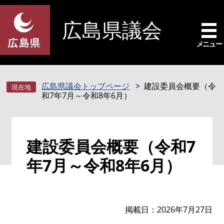
ペ
メ
ー
ニ
広島県議会
ジ
ュ
の
ー
メニュー
先
を
頭
飛
で
ば
広島県議会トップページ
建設委員会概要（令
す
し
和7年7月～令和8年6月）
。
て
本
文
本
へ
建設委員会概要（令和7
文
年7月～令和8年6月）
掲載日
2026年7月27日