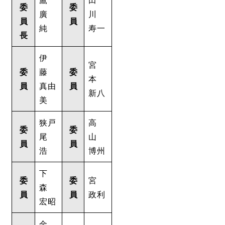
委
委
廣
川
員
員
純
寿一
長
伊
宮
委
藤
委
本
員
真由
員
新八
美
狭戸
高
委
委
尾
山
員
員
浩
博州
下
委
委
宮
森
員
員
政利
宏昭
金