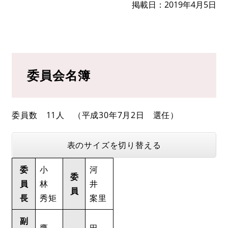
掲載日
2019年4月5日
↵
委員会名簿
委員数 11人 （平成30年7月2日 選任）
表のサイズを切り替える
委
小
河
委
員
林
井
員
長
秀矩
案里
副
鷹
田