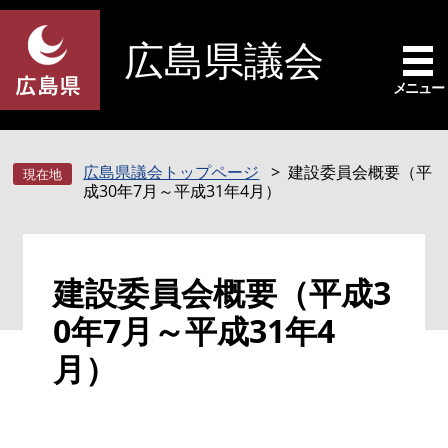
ペ
メ
ー
ニ
広島県議会
ジ
ュ
の
ー
メニュー
先
を
頭
飛
で
ば
広島県議会トップページ
建設委員会概要（平
す
し
成30年7月～平成31年4月）
。
て
本
文
本
へ
建設委員会概要（平成3
文
0年7月～平成31年4
月）