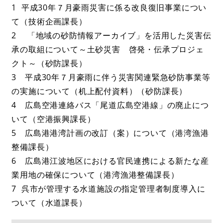
1 平成30年７月豪雨災害に係る改良復旧事業につい
て（技術企画課長）
2 「地域の砂防情報アーカイブ」を活用した災害伝
承の取組について～土砂災害 啓発・伝承プロジェ
クト～（砂防課長）
3 平成30年７月豪雨に伴う災害関連緊急砂防事業等
の実施について（机上配付資料）（砂防課長）
4 広島空港連絡バス「尾道広島空港線」の廃止につ
いて（空港振興課長）
5 広島港港湾計画の改訂（案）について（港湾漁港
整備課長）
6 広島港江波地区における官民連携による新たな産
業用地の確保について（港湾漁港整備課長）
7 呉市が管理する水道施設の指定管理者制度導入に
ついて（水道課長）