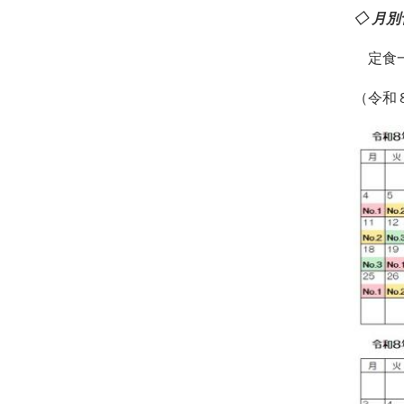
◇ 月
定食一
（令和