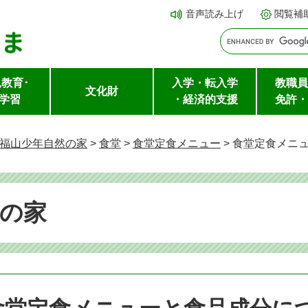
メ
本文へ
音声読み上げ
閲覧補
ニ
ュ
ー
教育･
入学・転入学
教職員
を
文化財
学習
・経済的支援
免許・
飛
ば
福山少年自然の家
>
食堂
>
食堂定食メニュー
>
食堂定食メニ
し
て
の家