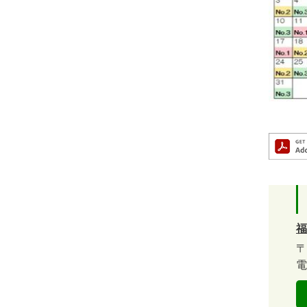
福
〒
電