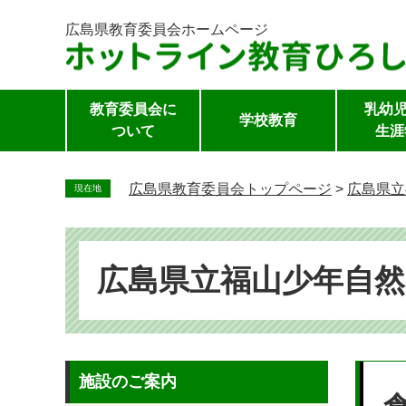
広島県教育委員会
ホームページ
教育委員会に
乳幼児
学校教育
ついて
生涯
ペ
ー
広島県教育委員会トップページ
>
広島県立
現在地
ジ
の
先
頭
広島県立福山少年自然
で
す。
本
施設のご案内
文