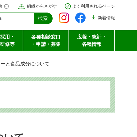
助
組織からさがす
よく利用されるページ
新着
情報
採用・
各種相談窓口
広報・統計・
研修等
・申請・募集
各種情報
ューと食品成分について