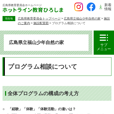
ペ
新着
広島県教育委員会
ホームページ
ー
情報
ジ
の
広島県教育委員会トップページ
>
広島県立福山少年自然の家
>
施設
現在地
のご案内
>
施設配置図
>
プログラム相談について
先
頭
で
す。
広島県立福山少年自然の家
サブ
メニュー
本
文
プログラム相談について
全体プログラムの構成の考え方
○ 「経験」「体験」「体験活動」の違いは？