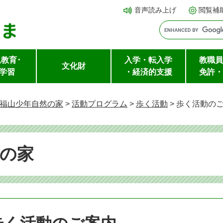
メ
本文へ
音声読み上げ
閲覧補
ニ
ュ
ー
教育･
入学・転入学
教職員
を
文化財
学習
・経済的支援
免許・
飛
ば
福山少年自然の家
>
活動プログラム
>
歩く活動
>
歩く活動の
し
て
の家