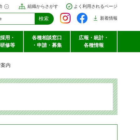
助
組織からさがす
よく利用されるページ
新着
情報
採用・
各種相談窓口
広報・統計・
研修等
・申請・募集
各種情報
ご案内