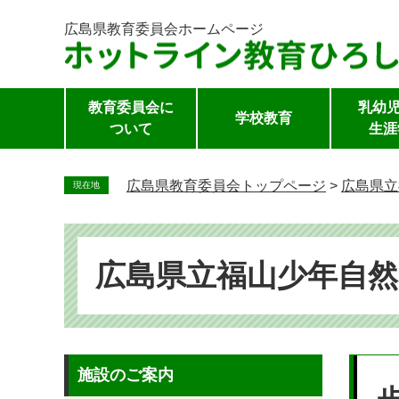
広島県教育委員会
ホームページ
教育委員会に
乳幼児
学校教育
ついて
生涯
ペ
ー
広島県教育委員会トップページ
>
広島県立
現在地
ジ
の
先
頭
広島県立福山少年自然
で
す。
本
施設のご案内
文