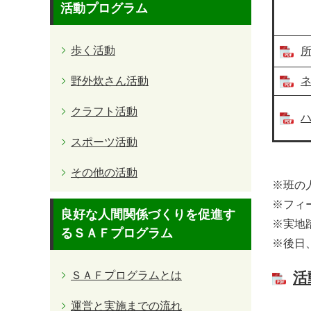
活動プログラム
歩く活動
所
野外炊さん活動
ネ
クラフト活動
ハ
スポーツ活動
その他の活動
※班の
※フィ
良好な人間関係づくりを促進す
※実地
るＳＡＦプログラム
※後日
ＳＡＦプログラムとは
活
運営と実施までの流れ