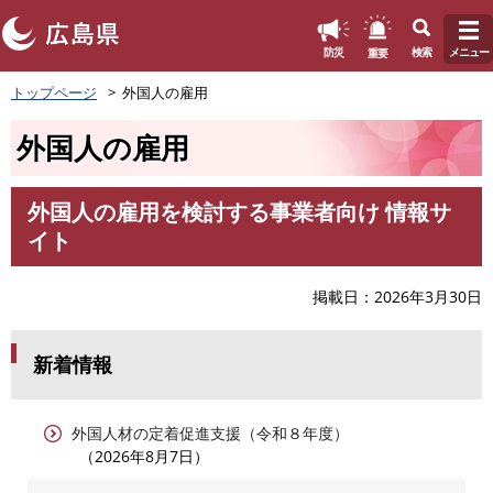
このページの本文へ
重要
防災
検索
メニュー
ペ
トップページ
外国人の雇用
ー
ジ
外国人の雇用
の
先
頭
外国人の雇用を検討する事業者向け 情報サ
で
本
イト
す
文
。
掲載日
2026年3月30日
新着情報
外国人材の定着促進支援（令和８年度）
2026年8月7日