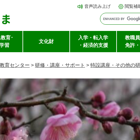
メ
本文へ
音声読み上げ
閲覧補
ニ
ュ
ー
教育･
入学・転入学
教職員
を
文化財
学習
・経済的支援
免許・
飛
ば
教育センター
>
研修・講座・サポート
>
特設講座・その他の
し
て