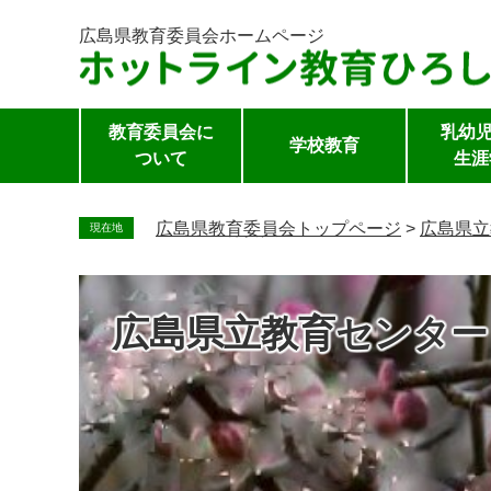
広島県教育委員会
ホームページ
教育委員会に
乳幼児
学校教育
ついて
生涯
ペ
ー
広島県教育委員会トップページ
>
広島県立
現在地
ジ
の
先
広島県立教育センター
頭
で
す。