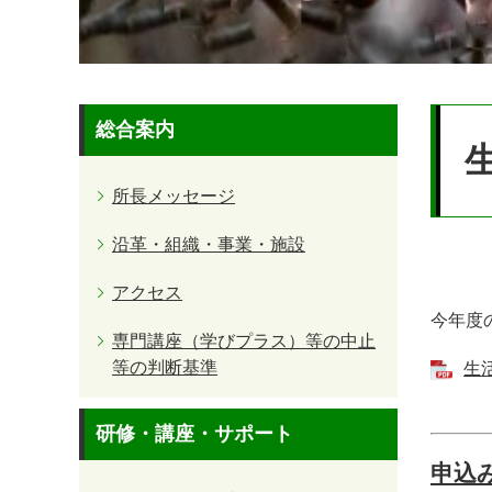
本
総合案内
文
所長メッセージ
沿革・組織・事業・施設
アクセス
今年度
専門講座（学びプラス）等の中止
等の判断基準
生活
研修・講座・サポート
申込