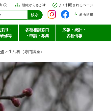
助
組織からさがす
よく利用されるページ
新着
情報
採用・
各種相談窓口
広報・統計・
研修等
・申請・募集
各種情報
研修
>
生活科（専門講座）