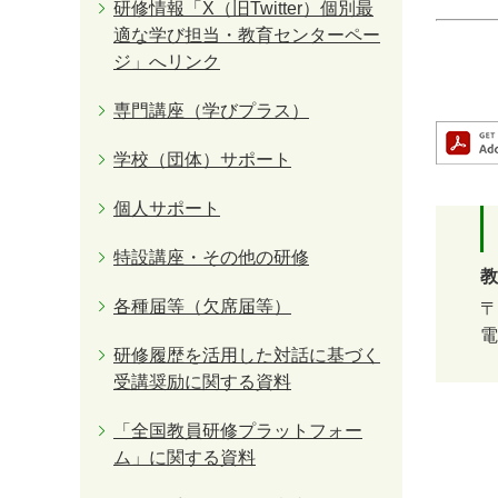
研修情報「X（旧Twitter）個別最
適な学び担当・教育センターペー
ジ」へリンク
専門講座（学びプラス）
学校（団体）サポート
個人サポート
特設講座・その他の研修
教
各種届等（欠席届等）
〒
電
研修履歴を活用した対話に基づく
受講奨励に関する資料
「全国教員研修プラットフォー
ム」に関する資料