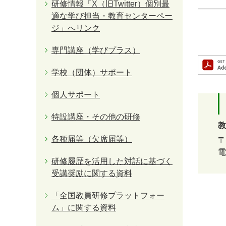
研修情報「X（旧Twitter）個別最
適な学び担当・教育センターペー
ジ」へリンク
専門講座（学びプラス）
学校（団体）サポート
個人サポート
特設講座・その他の研修
教
各種届等（欠席届等）
〒
電
研修履歴を活用した対話に基づく
受講奨励に関する資料
「全国教員研修プラットフォー
ム」に関する資料