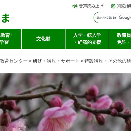
メ
本文へ
音声読み上げ
閲覧補
ニ
ュ
ー
教育･
入学・転入学
教職員
を
文化財
学習
・経済的支援
免許・
飛
ば
教育センター
>
研修・講座・サポート
>
特設講座・その他の
し
て