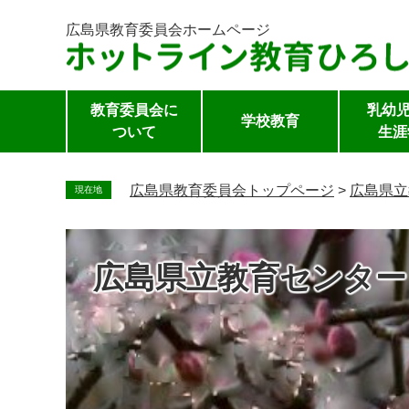
広島県教育委員会
ホームページ
教育委員会に
乳幼児
学校教育
ついて
生涯
ペ
ー
広島県教育委員会トップページ
>
広島県立
現在地
ジ
の
先
広島県立教育センター
頭
で
す。