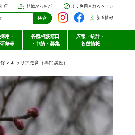
助
組織からさがす
よく利用されるページ
新着
情報
採用・
各種相談窓口
広報・統計・
研修等
・申請・募集
各種情報
研修
>
キャリア教育（専門講座）