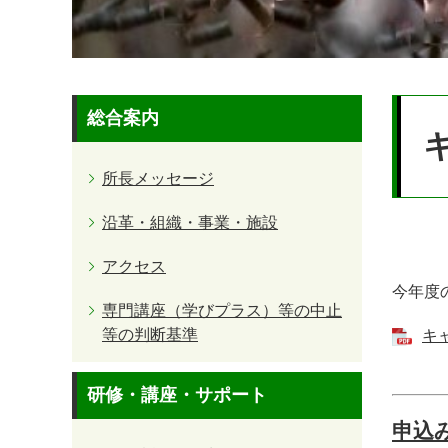
本
総合案内
文
所長メッセージ
沿革・組織・事業・施設
アクセス
今年度
専門講座（学びプラス）等の中止
等の判断基準
キャ
研修・講座・サポート
申込