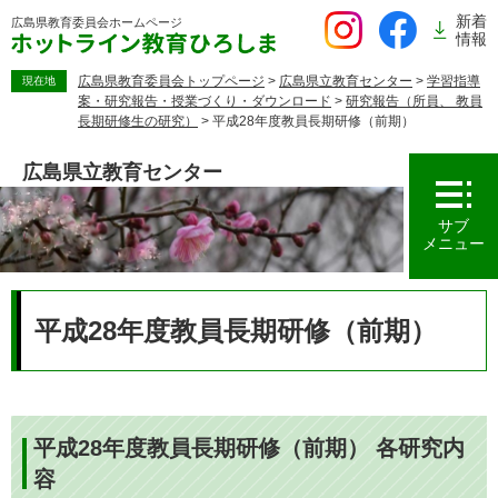
ペ
新着
広島県教育委員会
ホームページ
ー
情報
ジ
の
広島県教育委員会トップページ
>
広島県立教育センター
>
学習指導
現在地
案・研究報告・授業づくり・ダウンロード
>
研究報告（所員、 教員
先
長期研修生の研究）
>
平成28年度教員長期研修（前期）
頭
で
広島県立教育センター
す。
サブ
メニュー
本
文
平成28年度教員長期研修（前期）
平成28年度教員長期研修（前期） 各研究内
容