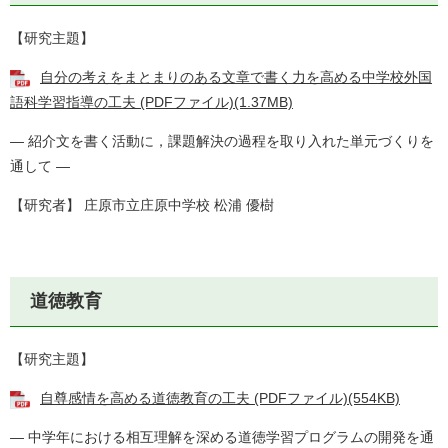
【研究主題】
自分の考えをまとまりのある文章で書く力を高める中学校外国
語科学習指導の工夫 (PDFファイル)(1.37MB)
― 紹介文を書く活動に，課題解決の過程を取り入れた単元づくりを
通して ―
【研究者】 庄原市立庄原中学校 松浦 優樹
道徳教育
【研究主題】
自尊感情を高める道徳教育の工夫 (PDFファイル)(554KB)
― 中学年における相互理解を深める道徳学習プログラムの開発を通