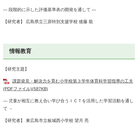
― 段階的に示した評価基準表の開発を通して ―
【研究者】 広島県立三原特別支援学校 後藤 龍
情報教育
【研究主題】
課題発見・解決力を育む小学校第３学年体育科学習指導の工夫
(PDFファイル)(587KB)
― 児童が相互に教え合い学び合うＩＣＴを活用した学習活動を通し
て －
【研究者】 東広島市立板城西小学校 望月 亮