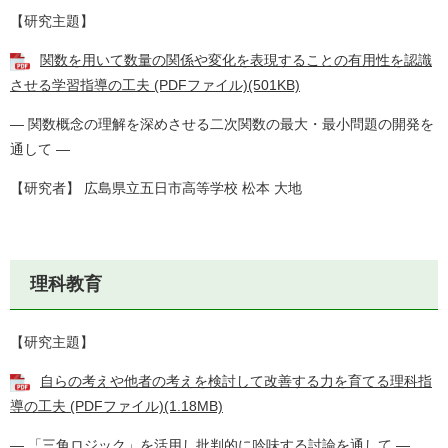
【研究主題】
関数を用いて数量の関係や変化を表現することの有用性を認識
させる学習指導の工夫 (PDFファイル)(501KB)
― 関数概念の理解を深めさせる二次関数の最大・最小問題の開発を
通して ―
【研究者】 広島県立五日市高等学校 松本 大地
理科教育
【研究主題】
自らの考えや他者の考えを検討して改善する力を育てる理科指
導の工夫 (PDFファイル)(1.18MB)
― 「三角ロジック」を活用し批判的に吟味する討論を通して ―