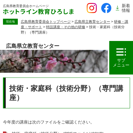
ペ
新着
広島県教育委員会
ホームページ
ー
情報
ジ
の
広島県教育委員会トップページ
>
広島県立教育センター
>
研修・講
現在地
座・サポート
>
特設講座・その他の研修
>
技術・家庭科（技術分
先
野）（専門講座）
頭
で
広島県立教育センター
す。
サブ
メニュー
本
文
技術・家庭科（技術分野）（専門講
座）
今年度の講座は次のファイルをご確認ください。