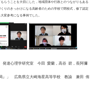
てもらうことを大切にした，地域団体や行政とのつながりもある
づくりのきっかけになる高齢者のための学校で閉校式，修了認定
も大変参考になる事例でした。
 発達心理学研究室 今田 愛蘭，高谷 碧，長阿彌
局』」 広島県立大崎海星高等学校 教諭 兼田 侑