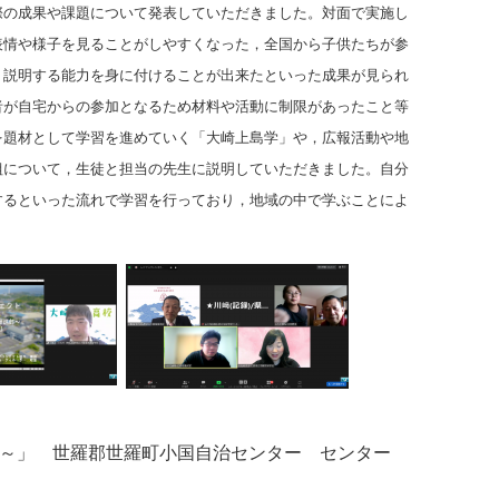
の成果や課題について発表していただきました。対面で実施し
表情や様子を見ることがしやすくなった，全国から子供たちが参
く説明する能力を身に付けることが出来たといった成果が見られ
者が自宅からの参加となるため材料や活動に制限があったこと等
を題材として学習を進めていく「大崎上島学」や，広報活動や地
組について，生徒と担当の先生に説明していただきました。自分
するといった流れで学習を行っており，地域の中で学ぶことによ
き～」 世羅郡世羅町小国自治センター センター