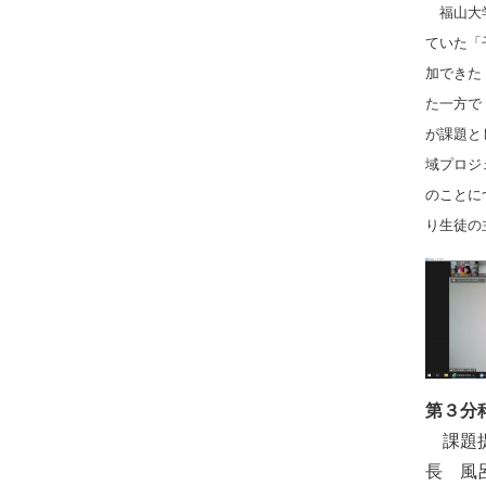
福山大学
ていた「
加できた
た一方で
が課題と
域プロジ
のことに
り生徒の
第３分
課題提
長 風