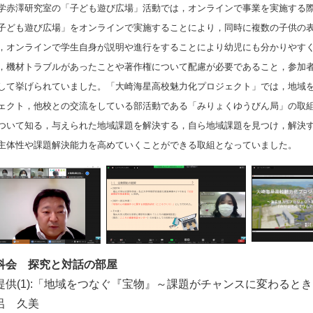
赤澤研究室の「子ども遊び広場」活動では，オンラインで事業を実施する際
子ども遊び広場」をオンラインで実施することにより，同時に複数の子供の
，オンラインで学生自身が説明や進行をすることにより幼児にも分かりやす
，機材トラブルがあったことや著作権について配慮が必要であること，参加
して挙げられていました。「大崎海星高校魅力化プロジェクト」では，地域
ェクト，他校との交流をしている部活動である「みりょくゆうびん局」の取
ついて知る，与えられた地域課題を解決する，自ら地域課題を見つけ，解決
主体性や課題解決能力を高めていくことができる取組となっていました。
科会 探究と対話の部屋
供(1):「地域をつなぐ『宝物』～課題がチャンスに変わると
呂 久美