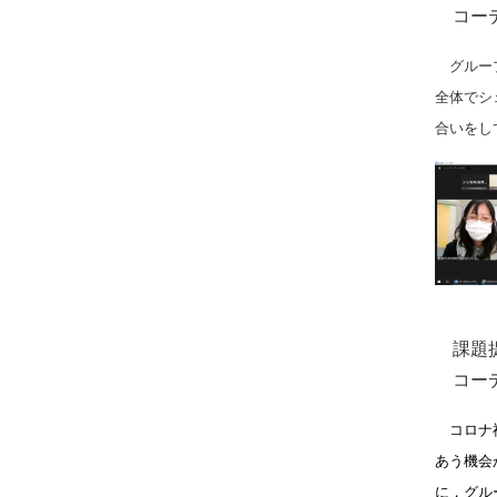
コー
グループ
全体でシ
合いをし
課題提
コー
コロナ
あう機会
に，グル