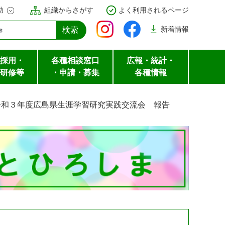
助
組織からさがす
よく利用されるページ
新着
情報
採用・
各種相談窓口
広報・統計・
研修等
・申請・募集
各種情報
令和３年度広島県生涯学習研究実践交流会 報告