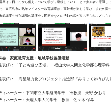
講座は，日ごろから備えについて学び，継続していくことで参加者に意識し
た。東広島市の熟年マイスター教育講座は，高齢者が楽しく学び，また仲間
出前講座や特別講師の講演会，同窓会などの活動の広がりも見られ，どちら
科会 家庭教育支援・地域学校協働活動
表(1)：「子ども遊び広場」 福山大学人間文化学部心理学科
表(2)：「海星魅力化プロジェクト推進部『みりょくゆうびん
ィネーター：下関市立大学経済学部 准教授 天野 かおり
ィネーター：天理大学人間学部 教授 佐々木 保孝