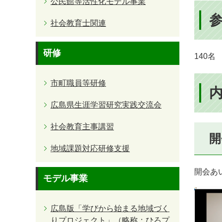
公民館等活性化モデル事業
社会教育士関連
研修
140名
市町職員等研修
広島県生涯学習研究実践交流会
社会教育主事講習
開
地域課題対応研修支援
開会あ
モデル事業
広島版「学びから始まる地域づく
りプロジェクト」（略称：ひろプ