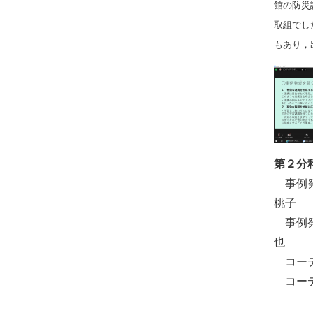
館の防災
取組でし
もあり，
第２分
事例発
桃子
事例発
也
コーデ
コーデ