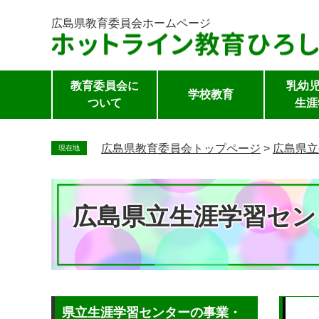
広島県教育委員会
ホームページ
教育委員会に
乳幼児
学校教育
ついて
生涯
ペ
ー
広島県教育委員会トップページ
>
広島県立
現在地
ジ
の
先
広島県立生涯学習セン
頭
で
す。
本
県立生涯学習センターの事業・