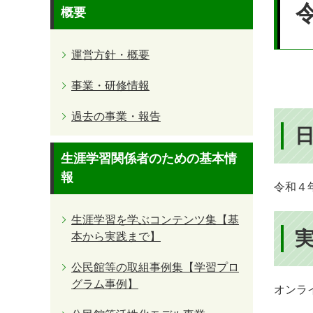
文
概要
運営方針・概要
事業・研修情報
過去の事業・報告
生涯学習関係者のための基本情
報
令和４
生涯学習を学ぶコンテンツ集【基
本から実践まで】
公民館等の取組事例集【学習プロ
グラム事例】
オンラ