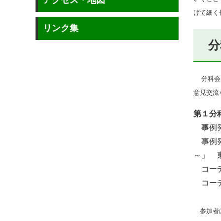
アクセス・地図
げて細く
リンク集
分
分科会
意見交流
第１分
事例発
事例発
～」 
コーデ
コーデ
参加者は