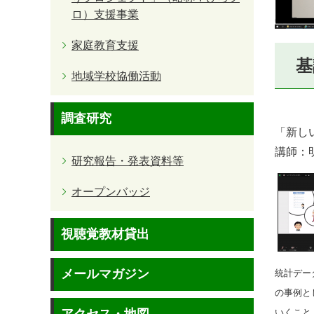
ロ）支援事業
家庭教育支援
基
地域学校協働活動
調査研究
「新し
講師：
研究報告・発表資料等
オープンバッジ
視聴覚教材貸出
メールマガジン
統計デー
の事例と
いくこと