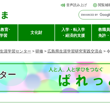
メ
本文へ
音声読み上げ
閲覧補
ニ
ュ
ー
教育･
入学・転入学
教職員
を
文化財
学習
・経済的支援
免許・
飛
ば
生涯学習センター
>
研修
>
広島県生涯学習研究実践交流会
>
し
て
ター