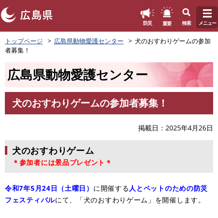
このページの本文へ
重要
防災
検索
メニュー
ペ
トップページ
広島県動物愛護センター
犬のおすわりゲームの参加
ー
者募集！
ジ
の
広島県動物愛護センター
先
頭
で
犬のおすわりゲームの参加者募集！
す
本
。
文
掲載日
2025年4月26日
犬のおすわりゲーム
＊参加者には景品プレゼント＊
令和7年5月24日（土曜日）
に開催する
人とペットのための防災
フェスティバル
にて、「犬のおすわりゲーム」を開催します。