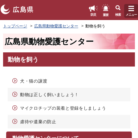
このページの本文へ
重要
防災
検索
メニュー
ペ
トップページ
広島県動物愛護センター
動物を飼う
ー
ジ
広島県動物愛護センター
の
先
頭
動物を飼う
で
本
す
文
。
犬・猫の譲渡
動物は正しく飼いましょう！
マイクロチップの装着と登録をしましょう
虐待や遺棄の防止