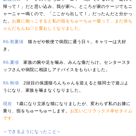
帰って！」だと思い込み、我が家へ。ところが家のケージでもニ
ャーニャー鳴くので、「ここから出して！」だったんだと分かっ
た。
お膝に抱っこすると私の指をちゅーちゅー吸って、まだ赤ち
ゃんだもんね♡と愛おしくなりました。
R6.初夏頃
猫カゼや軟便で病院に通う日々。キャリーは大好
き。​
R6.夏頃
家族の腕や足を噛み、みんな傷だらけ。センタースタ
ッフさんや病院に相談しアドバイスをもらいました。​
R6.秋頃
2頭目の保護猫ろんちゃんを迎えると猫同士で遊ぶよ
うになり、家族を噛まなくなりました。​
現在
1歳になり立派な猫になりましたが、変わらず私のお膝に
乗り、指をちゅーちゅーします。
お互いにリラックス幸せタイム
です。
～できるようになったこと～