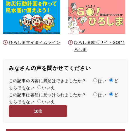
ひろしまマイタイムライン
ひろしま就活サイトGO!ひ
ろしま
みなさんの声を聞かせてください
この記事の内容に満足はできましたか？
満
はい
ど
ちらでもない
足
いいえ
この記事は容易に見つけられましたか？
度
容
はい
ど
ちらでもない
易
いいえ
度