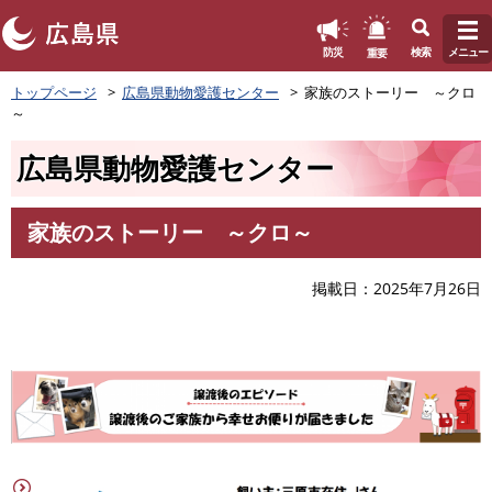
このページの本文へ
重要
防災
検索
メニュー
ペ
トップページ
広島県動物愛護センター
家族のストーリー ～クロ
ー
～
ジ
の
広島県動物愛護センター
先
頭
で
家族のストーリー ～クロ～
す
本
。
文
掲載日
2025年7月26日