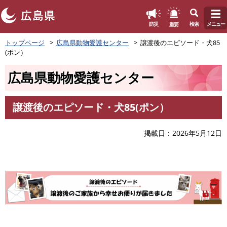
このページの本文へ
重要
防災
検索
メニュー
ペ
トップページ
広島県動物愛護センター
譲渡後のエピソード・犬85
ー
(ポン）
ジ
の
広島県動物愛護センター
先
頭
で
譲渡後のエピソード・犬85(ポン）
す
本
。
文
掲載日
2026年5月12日