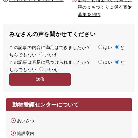
鞆のまちづくりに係る寄附
募集を開始
みなさんの声を聞かせてください
この記事の内容に満足はできましたか？
満
はい
ど
ちらでもない
足
いいえ
この記事は容易に見つけられましたか？
度
容
はい
ど
ちらでもない
易
いいえ
度
動物愛護センターについて
あいさつ
施設案内