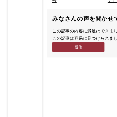
号
く」
みなさんの声を聞かせ
この記事の内容に満足はでき
満
この記事は容易に見つけられ
足
容
度
易
度