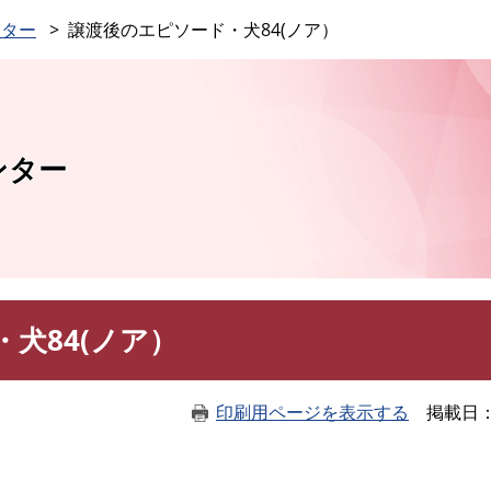
このページの本文へ
ンター
譲渡後のエピソード・犬84(ノア）
ンター
犬84(ノア）
印刷用ページを表示する
掲載日