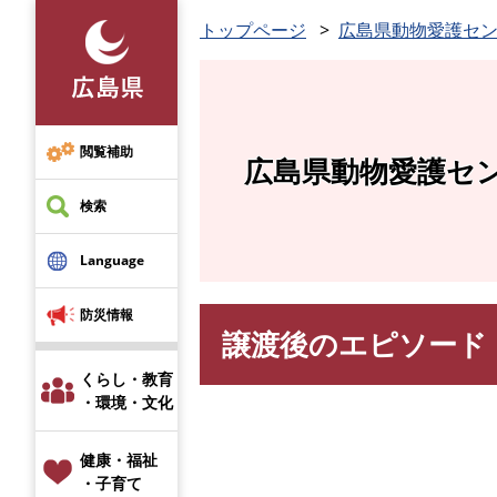
ペ
トップページ
広島県動物愛護セ
ー
ジ
の
先
頭
閲覧補助
広島県動物愛護セ
で
す
検索
。
Language
防災情報
譲渡後のエピソード・
本
文
くらし・教育
・環境・文化
健康・福祉
・子育て