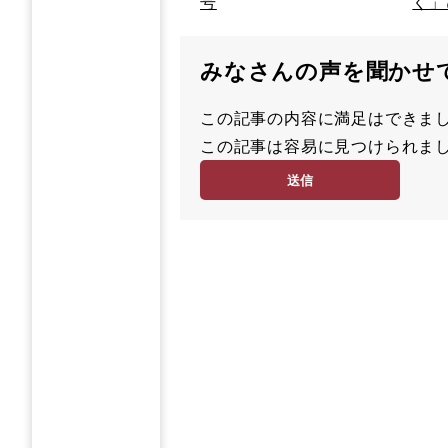
号
く」
みなさんの声を聞かせ
この記事の内容に満足はでき
満
この記事は容易に見つけられ
足
容
度
易
度