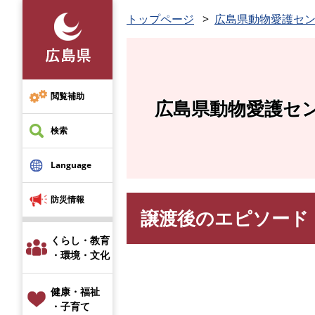
ペ
トップページ
広島県動物愛護セ
ー
ジ
の
先
頭
閲覧補助
広島県動物愛護セ
で
す
検索
。
Language
防災情報
譲渡後のエピソード
本
文
くらし・教育
・環境・文化
健康・福祉
・子育て