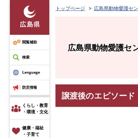
ペ
トップページ
広島県動物愛護セ
ー
ジ
の
先
頭
閲覧補助
広島県動物愛護セ
で
す
検索
。
Language
防災情報
譲渡後のエピソード
本
文
くらし・教育
・環境・文化
健康・福祉
・子育て