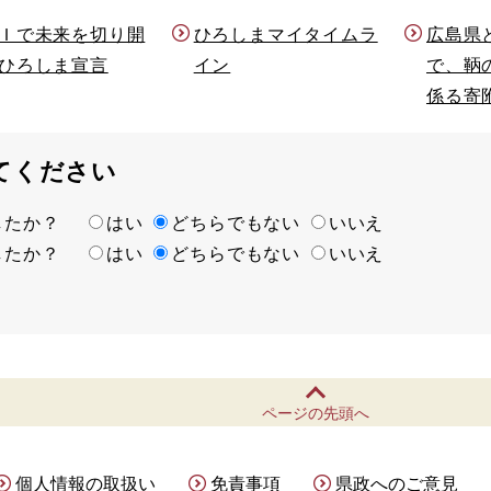
Ｉで未来を切り開
ひろしまマイタイムラ
広島県
ひろしま宣言
イン
で、鞆
係る寄
てください
ましたか？
はい
どちらでもない
いいえ
ましたか？
はい
どちらでもない
いいえ
ページの先頭へ
個人情報の取扱い
免責事項
県政へのご意見