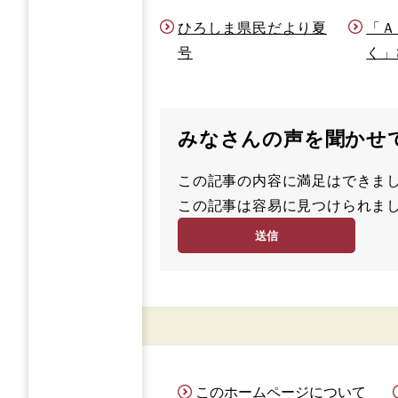
ひろしま県民だより夏
「Ａ
号
く」
みなさんの声を聞かせ
この記事の内容に満足はでき
満
この記事は容易に見つけられ
足
容
度
易
度
このホームページについて