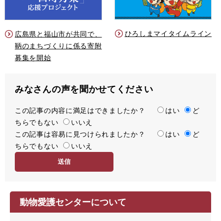
ひろしまマイタイムライン
広島県と福山市が共同で、
鞆のまちづくりに係る寄附
募集を開始
みなさんの声を聞かせてください
この記事の内容に満足はできましたか？
満
はい
ど
ちらでもない
足
いいえ
この記事は容易に見つけられましたか？
度
容
はい
ど
ちらでもない
易
いいえ
度
動物愛護センターについて