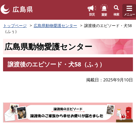
このページの本文へ
重要
防災
検索
メニュー
ペ
トップページ
広島県動物愛護センター
譲渡後のエピソード・犬58
ー
（ふぅ）
ジ
の
広島県動物愛護センター
先
頭
で
譲渡後のエピソード・犬58（ふぅ）
す
本
。
文
掲載日
2025年9月10日