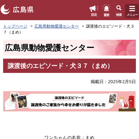
このページの本文へ
重要
防災
検索
メニュー
ペ
トップページ
広島県動物愛護センター
譲渡後のエピソード・犬３
ー
７（まめ）
ジ
の
広島県動物愛護センター
先
頭
で
譲渡後のエピソード・犬３７（まめ）
す
本
。
文
掲載日
2025年2月5日
ワンちゃんの名前：まめ