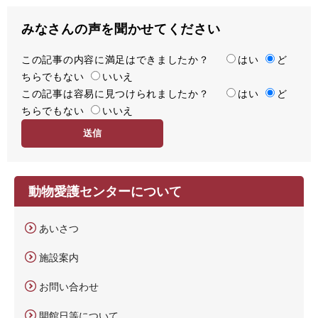
みなさんの声を聞かせてください
この記事の内容に満足はできましたか？
満
はい
ど
ちらでもない
足
いいえ
この記事は容易に見つけられましたか？
度
容
はい
ど
ちらでもない
易
いいえ
度
動物愛護センターについて
あいさつ
施設案内
お問い合わせ
開館日等について