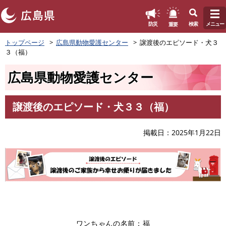
このページの本文へ
重要
防災
検索
メニュー
ペ
トップページ
広島県動物愛護センター
譲渡後のエピソード・犬３
ー
３（福）
ジ
の
広島県動物愛護センター
先
頭
で
譲渡後のエピソード・犬３３（福）
す
本
。
文
掲載日
2025年1月22日
ワンちゃんの名前：福