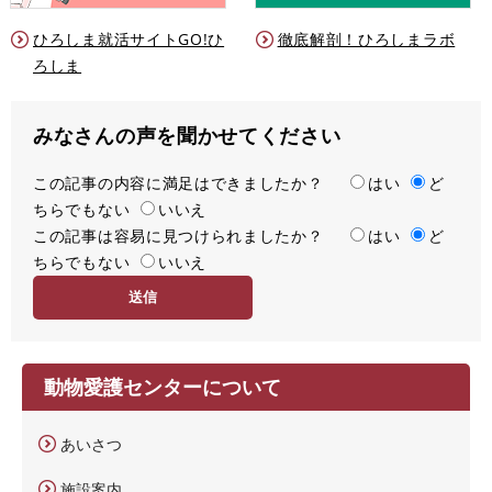
ひろしま就活サイトGO!ひ
徹底解剖！ひろしまラボ
ろしま
みなさんの声を聞かせてください
この記事の内容に満足はできましたか？
満
はい
ど
ちらでもない
足
いいえ
この記事は容易に見つけられましたか？
度
容
はい
ど
ちらでもない
易
いいえ
度
動物愛護センターについて
あいさつ
施設案内