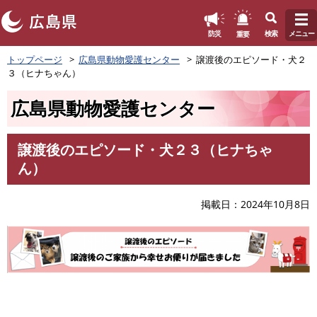
このページの本文へ
重要
防災
検索
メニュー
ペ
トップページ
広島県動物愛護センター
譲渡後のエピソード・犬２
ー
３（ヒナちゃん）
ジ
の
広島県動物愛護センター
先
頭
で
譲渡後のエピソード・犬２３（ヒナちゃ
す
本
ん）
。
文
掲載日
2024年10月8日