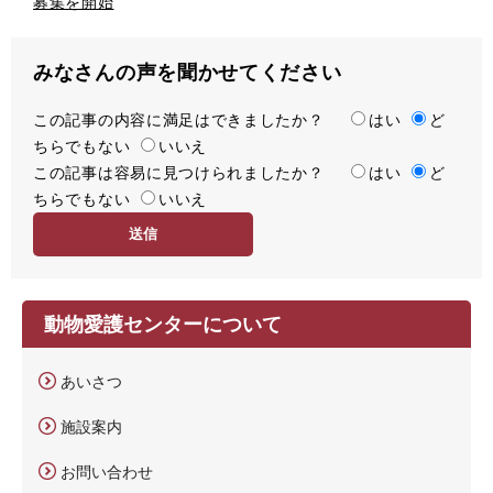
募集を開始
みなさんの声を聞かせてください
この記事の内容に満足はできましたか？
満
はい
ど
ちらでもない
足
いいえ
この記事は容易に見つけられましたか？
度
容
はい
ど
ちらでもない
易
いいえ
度
動物愛護センターについて
あいさつ
施設案内
お問い合わせ