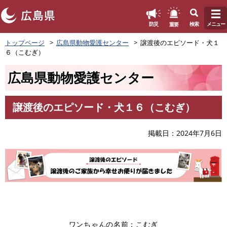
このページの本文へ
重要
防災
検索
メニュー
ペ
トップページ
広島県動物愛護センター
譲渡後のエピソード・犬１
ー
６（こむぎ）
ジ
の
広島県動物愛護センター
先
頭
で
譲渡後のエピソード・犬１６（こむぎ）
す
本
。
文
掲載日
2024年7月6日
ワンちゃんの名前：こむぎ