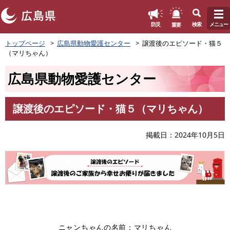
このページの本文へ
重要
防災
検索
メニュー
ペ
トップページ
広島県動物愛護センター
譲渡後のエピソード・猫５
ー
（マリちゃん）
ジ
の
広島県動物愛護センター
先
頭
で
譲渡後のエピソード・猫５（マリちゃん）
す
本
。
文
掲載日
2024年10月5日
ニャンちゃんの名前：マリちゃん