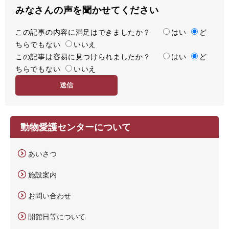
みなさんの声を聞かせてください
この記事の内容に満足はできましたか？
満
はい
ど
ちらでもない
足
いいえ
この記事は容易に見つけられましたか？
度
容
はい
ど
ちらでもない
易
いいえ
度
動物愛護センターについて
あいさつ
施設案内
お問い合わせ
開館日等について