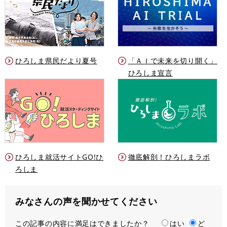
ひろしま県民だより夏号
「ＡＩで未来を切り開く」
ひろしま宣言
ひろしま就活サイトGO!ひ
徹底解剖！ひろしまラボ
ろしま
みなさんの声を聞かせてください
この記事の内容に満足はできましたか？
満
はい
ど