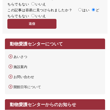
ちらでもない
足
いいえ
この記事は容易に見つけられましたか？
度
容
はい
ど
ちらでもない
易
いいえ
度
動物愛護センターについて
あいさつ
施設案内
お問い合わせ
開館日等について
動物愛護センターからのお知らせ