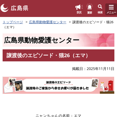
このページの本文へ
重要
防災
検索
メニュー
ペ
トップページ
広島県動物愛護センター
譲渡後のエピソード・猫26
ー
（エマ）
ジ
の
広島県動物愛護センター
先
頭
で
譲渡後のエピソード・猫26（エマ）
す
本
。
文
掲載日
2025年11月11日
ニャンちゃんの名前：エマ