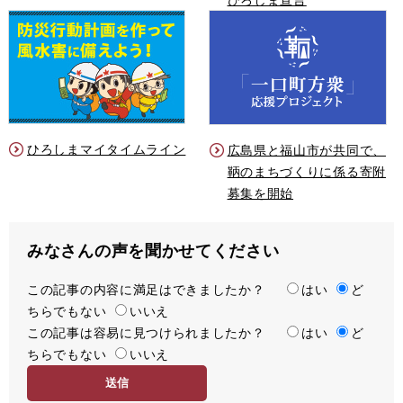
ひろしまマイタイムライン
広島県と福山市が共同で、
鞆のまちづくりに係る寄附
募集を開始
みなさんの声を聞かせてください
この記事の内容に満足はできましたか？
満
はい
ど
ちらでもない
足
いいえ
この記事は容易に見つけられましたか？
度
容
はい
ど
ちらでもない
易
いいえ
度