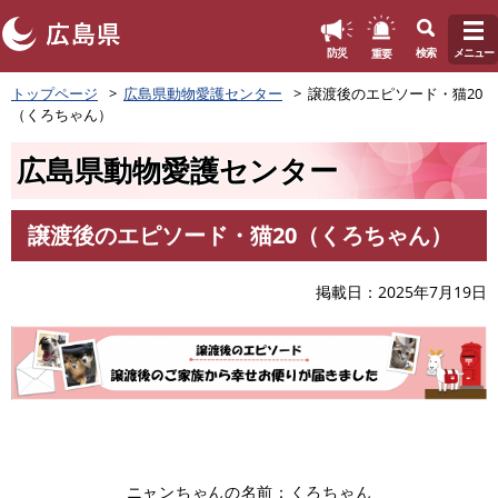
このページの本文へ
重要
防災
検索
メニュー
ペ
トップページ
広島県動物愛護センター
譲渡後のエピソード・猫20
ー
（くろちゃん）
ジ
の
広島県動物愛護センター
先
頭
で
譲渡後のエピソード・猫20（くろちゃん）
す
本
。
文
掲載日
2025年7月19日
ニャンちゃんの名前：くろちゃん