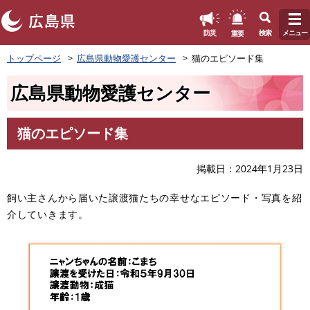
このページの本文へ
重要
防災
検索
メニュー
ペ
トップページ
広島県動物愛護センター
猫のエピソード集
ー
ジ
広島県動物愛護センター
の
先
頭
猫のエピソード集
で
本
す
文
。
掲載日
2024年1月23日
飼い主さんから届いた譲渡猫たちの幸せなエピソード・写真を紹
介していきます。