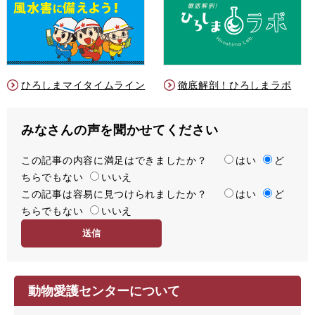
ひろしまマイタイムライン
徹底解剖！ひろしまラボ
みなさんの声を聞かせてください
この記事の内容に満足はできましたか？
満
はい
ど
ちらでもない
足
いいえ
この記事は容易に見つけられましたか？
度
容
はい
ど
ちらでもない
易
いいえ
度
動物愛護センターについて