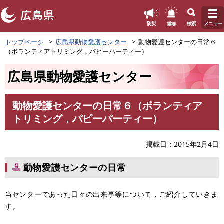
このページの本文へ
重要
防災
検索
メニュー
ペ
トップページ
広島県動物愛護センター
動物愛護センターの日常６
ー
（ボランティアトリミング，パピーパーティー）
ジ
の
広島県動物愛護センター
先
頭
で
動物愛護センターの日常６（ボランティア
す
本
トリミング，パピーパーティー）
。
文
掲載日
2015年2月4日
動物愛護センターの日常
当センターであった日々の出来事等について，ご紹介していきま
す。