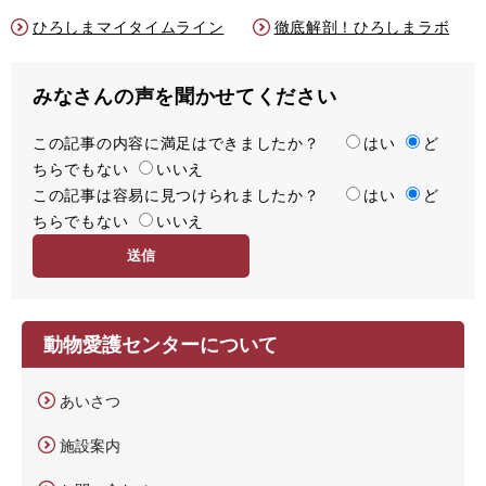
ひろしまマイタイムライン
徹底解剖！ひろしまラボ
みなさんの声を聞かせてください
この記事の内容に満足はできましたか？
満
はい
ど
ちらでもない
足
いいえ
この記事は容易に見つけられましたか？
度
容
はい
ど
ちらでもない
易
いいえ
度
動物愛護センターについて
あいさつ
施設案内