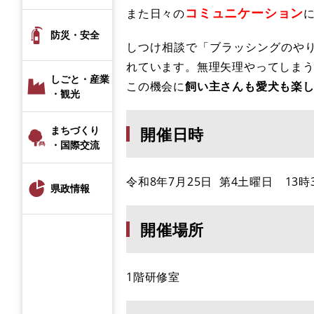
コミュニケーション
また日々の
防災・安全
しつけ相談で「ブラッシングのや
れています。無理矢理やってしま
しごと・産業
この機会に
飼い主さんも愛犬も楽
・観光
開催日時
まちづくり
・国際交流
令和8年7月25日 第4土曜日 13時
県政情報
開催場所
1階研修室