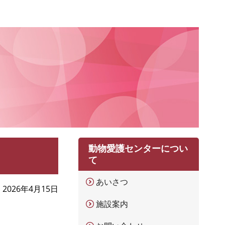
動物愛護センターについ
て
あいさつ
2026年4月15日
施設案内
。