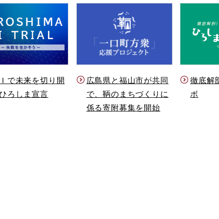
Ｉで未来を切り開
徹底解
広島県と福山市が共同
ひろしま宣言
ボ
で、鞆のまちづくりに
係る寄附募集を開始