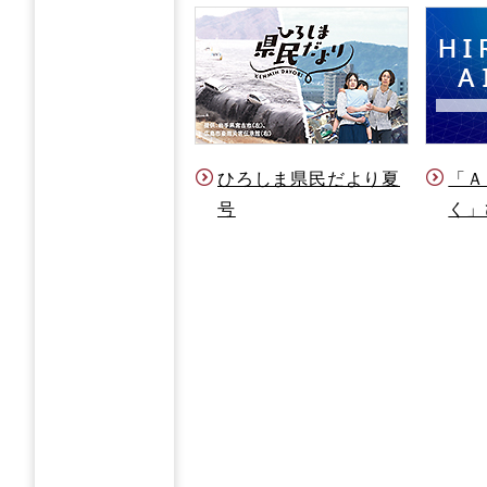
ひろしま県民だより夏
「Ａ
号
く」