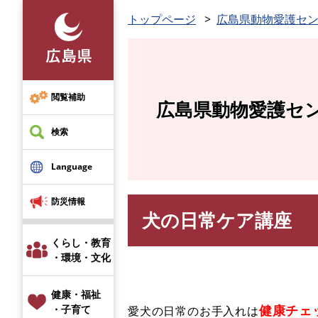
ペ
トップページ
広島県動物愛護セ
ー
ジ
の
先
頭
閲覧補助
広島県動物愛護セ
で
す
検索
。
Language
防災情報
犬の日常ケア講座
本
文
くらし・教育
・環境・文化
健康・福祉
健康チェ
・子育て
愛犬の日常のお手入れは