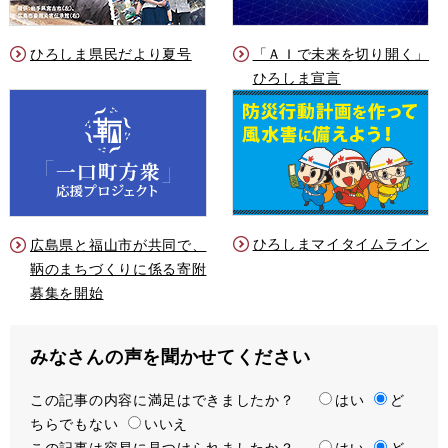
ひろしま県民だより夏号
「ＡＩで未来を切り開く」
ひろしま宣言
ひろしまマイタイムライン
広島県と福山市が共同で、
鞆のまちづくりに係る寄附
募集を開始
みなさんの声を聞かせてください
この記事の内容に満足はできましたか？
満
はい
ど
ちらでもない
足
いいえ
この記事は容易に見つけられましたか？
度
容
はい
ど