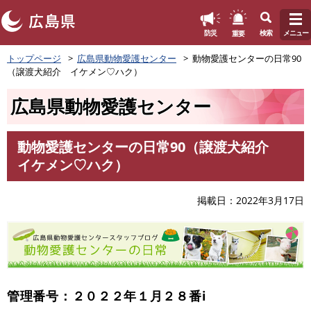
このページの本文へ
重要
防災
検索
メニュー
ペ
トップページ
広島県動物愛護センター
動物愛護センターの日常90
ー
（譲渡犬紹介 イケメン♡ハク）
ジ
の
広島県動物愛護センター
先
頭
で
動物愛護センターの日常90（譲渡犬紹介
す
本
イケメン♡ハク）
。
文
掲載日
2022年3月17日
管理番号：２０２２年１月２８番i