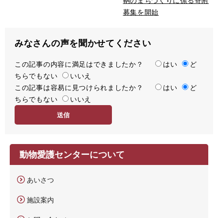
鞆のまちづくりに係る寄附
募集を開始
みなさんの声を聞かせてください
この記事の内容に満足はできましたか？
満
はい
ど
ちらでもない
足
いいえ
この記事は容易に見つけられましたか？
度
容
はい
ど
ちらでもない
易
いいえ
度
動物愛護センターについて
あいさつ
施設案内