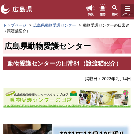
このページの本文へ
重要
防災
検索
メニュー
ペ
トップページ
広島県動物愛護センター
動物愛護センターの日常81
ー
（譲渡猫紹介）
ジ
の
広島県動物愛護センター
先
頭
で
動物愛護センターの日常81（譲渡猫紹介）
す
本
。
文
掲載日
2022年2月14日