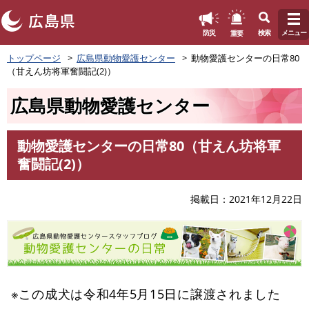
このページの本文へ
重要
防災
検索
メニュー
ペ
トップページ
広島県動物愛護センター
動物愛護センターの日常80
ー
（甘えん坊将軍奮闘記(2)）
ジ
の
広島県動物愛護センター
先
頭
で
動物愛護センターの日常80（甘えん坊将軍
す
本
奮闘記(2)）
。
文
掲載日
2021年12月22日
※この成犬は令和4年5月15日に譲渡されました