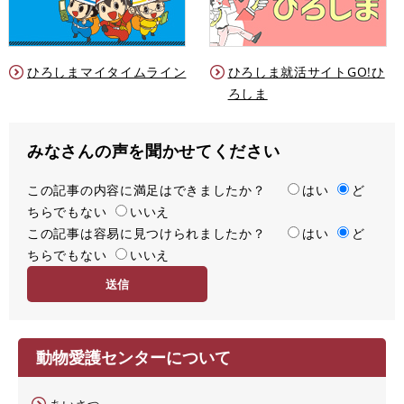
ひろしまマイタイムライン
ひろしま就活サイトGO!ひ
ろしま
みなさんの声を聞かせてください
この記事の内容に満足はできましたか？
満
はい
ど
ちらでもない
足
いいえ
この記事は容易に見つけられましたか？
度
容
はい
ど
ちらでもない
易
いいえ
度
動物愛護センターについて