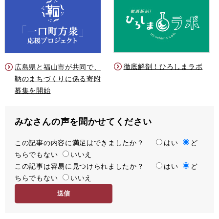
徹底解剖！ひろしまラボ
広島県と福山市が共同で、
鞆のまちづくりに係る寄附
募集を開始
みなさんの声を聞かせてください
この記事の内容に満足はできましたか？
満
はい
ど
ちらでもない
足
いいえ
この記事は容易に見つけられましたか？
度
容
はい
ど
ちらでもない
易
いいえ
度