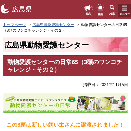
このページの本文へ
重要
防災
検索
メニュー
ペ
トップページ
広島県動物愛護センター
動物愛護センターの日常65
ー
（3頭のワンコチャレンジ・その２）
ジ
の
広島県動物愛護センター
先
頭
で
動物愛護センターの日常65（3頭のワンコチ
す
本
ャレンジ・その２）
。
文
掲載日
2021年11月5日
この3頭は新しい飼い主さんに譲渡されました！