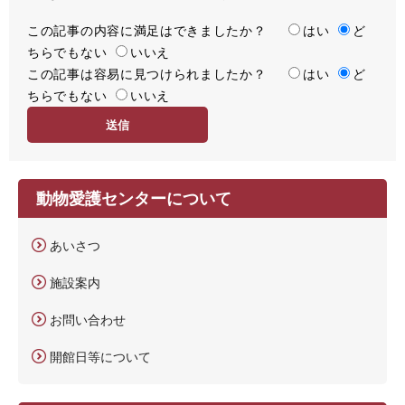
この記事の内容に満足はできましたか？
満
はい
ど
ちらでもない
足
いいえ
この記事は容易に見つけられましたか？
度
容
はい
ど
ちらでもない
易
いいえ
度
動物愛護センターについて
あいさつ
施設案内
お問い合わせ
開館日等について