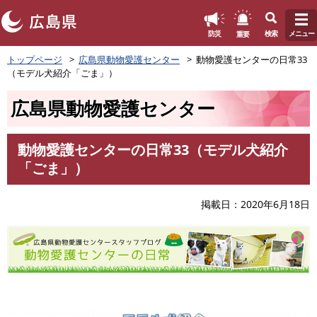
このページの本文へ
重要
防災
検索
メニュー
ペ
トップページ
広島県動物愛護センター
動物愛護センターの日常33
ー
（モデル犬紹介「ごま」）
ジ
の
広島県動物愛護センター
先
頭
で
動物愛護センターの日常33（モデル犬紹介
す
本
「ごま」）
。
文
掲載日
2020年6月18日