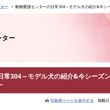
このページの本文へ
ンター
動物愛護センターの日常304～モデル犬の紹介&今シ
ンター
日常304～モデル犬の紹介&今シーズ
～
印刷用ページを表示する
掲載日