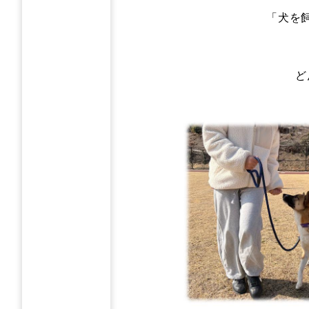
「犬を
ど