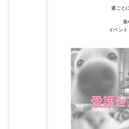
週ごと
第
イベント