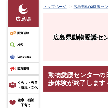
ペ
トップページ
広島県動物愛護セ
ー
ジ
の
先
頭
閲覧補助
広島県動物愛護セ
で
す
検索
。
Language
防災情報
動物愛護センターの
本
文
歩体験が終了します
くらし・教育
・環境・文化
健康・福祉
・子育て