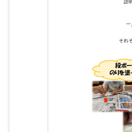
説
一
それ