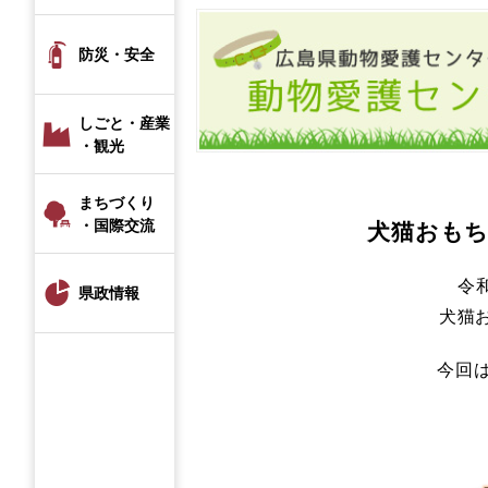
防災・安全
しごと・産業
・観光
まちづくり
・国際交流
犬猫おも
令
県政情報
犬猫
今回