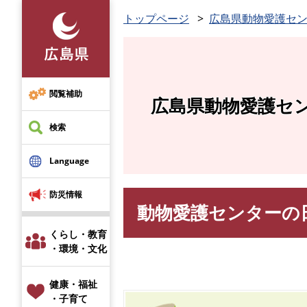
ペ
トップページ
広島県動物愛護セ
ー
ジ
の
先
頭
閲覧補助
広島県動物愛護セ
で
す
検索
。
Language
防災情報
動物愛護センターの
本
文
くらし・教育
・環境・文化
健康・福祉
・子育て