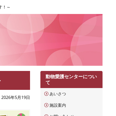
す！～
動物愛護センターについ
～
て
あいさつ
2026年5月19日
施設案内