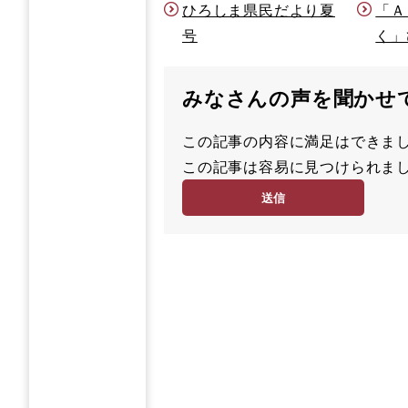
ひろしま県民だより夏
「Ａ
号
く」
みなさんの声を聞かせ
この記事の内容に満足はでき
満
この記事は容易に見つけられ
足
容
度
易
度