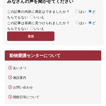
みなさんの声を聞かせてください
この記事の内容に満足はできましたか？
満
はい
ど
ちらでもない
足
いいえ
この記事は容易に見つけられましたか？
度
容
はい
ど
ちらでもない
易
いいえ
度
動物愛護センターについて
あいさつ
施設案内
お問い合わせ
開館日等について