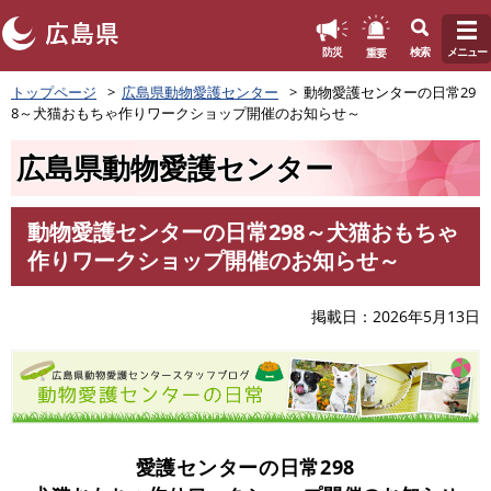
このページの本文へ
重要
防災
検索
メニュー
ペ
トップページ
広島県動物愛護センター
動物愛護センターの日常29
ー
8～犬猫おもちゃ作りワークショップ開催のお知らせ～
ジ
の
広島県動物愛護センター
先
頭
で
動物愛護センターの日常298～犬猫おもちゃ
す
本
作りワークショップ開催のお知らせ～
。
文
掲載日
2026年5月13日
愛護センターの日常298