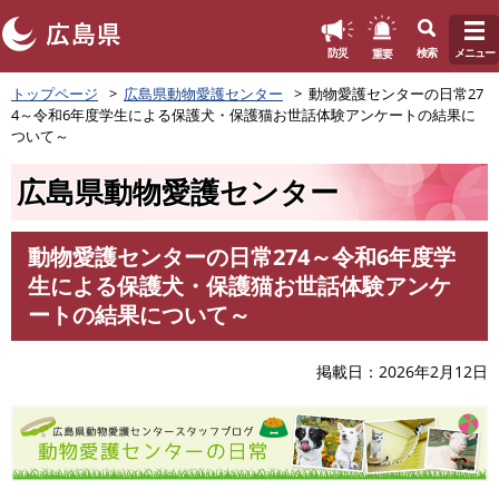
このページの本文へ
重要
防災
検索
メニュー
ペ
トップページ
広島県動物愛護センター
動物愛護センターの日常27
ー
4～令和6年度学生による保護犬・保護猫お世話体験アンケートの結果に
ジ
ついて～
の
先
広島県動物愛護センター
頭
で
す
動物愛護センターの日常274～令和6年度学
。
本
生による保護犬・保護猫お世話体験アンケ
文
ートの結果について～
掲載日
2026年2月12日