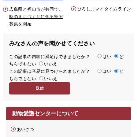
ひろしまマイタイムライン
広島県と福山市が共同で、
鞆のまちづくりに係る寄附
募集を開始
みなさんの声を聞かせてください
この記事の内容に満足はできましたか？
満
はい
ど
ちらでもない
足
いいえ
この記事は容易に見つけられましたか？
度
容
はい
ど
ちらでもない
易
いいえ
度
動物愛護センターについて
あいさつ