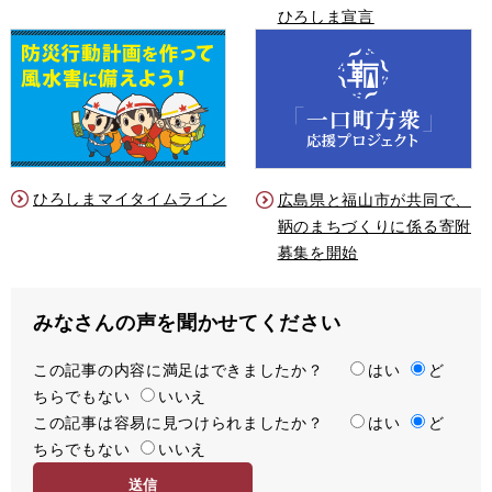
ひろしま宣言
ひろしまマイタイムライン
広島県と福山市が共同で、
鞆のまちづくりに係る寄附
募集を開始
みなさんの声を聞かせてください
この記事の内容に満足はできましたか？
満
はい
ど
ちらでもない
足
いいえ
この記事は容易に見つけられましたか？
度
容
はい
ど
ちらでもない
易
いいえ
度