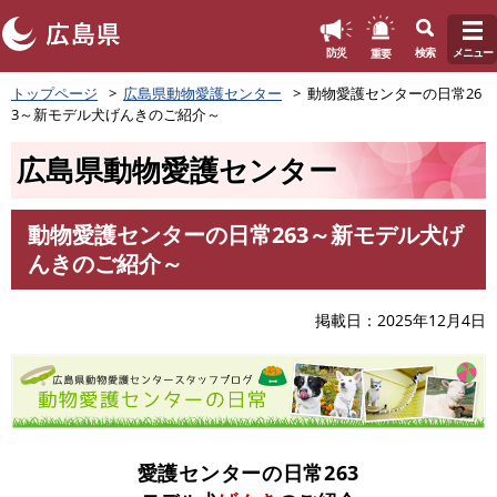
このページの本文へ
重要
防災
検索
メニュー
ペ
トップページ
広島県動物愛護センター
動物愛護センターの日常26
ー
3～新モデル犬げんきのご紹介～
ジ
の
広島県動物愛護センター
先
頭
で
動物愛護センターの日常263～新モデル犬げ
す
本
んきのご紹介～
。
文
掲載日
2025年12月4日
愛護センターの日常263