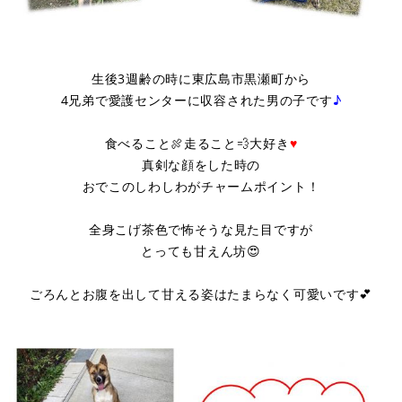
生後3週齢の時に東広島市黒瀬町から
4兄弟で愛護センターに収容された男の子です
♪
食べること🍖走ること💨大好き
♥
真剣な顔をした時の
おでこのしわしわがチャームポイント！
全身こげ茶色で怖そうな見た目ですが
とっても甘えん坊😍
ごろんとお腹を出して甘える姿はたまらなく可愛いです💕