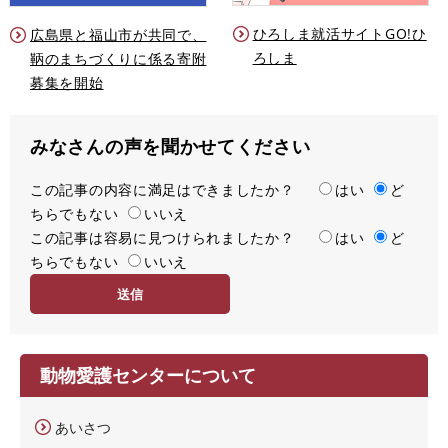
ひろしま就活サイトGO!ひ
広島県と福山市が共同で、
ろしま
鞆のまちづくりに係る寄附
募集を開始
みなさんの声を聞かせてください
この記事の内容に満足はできましたか？
満
はい
ど
ちらでもない
足
いいえ
この記事は容易に見つけられましたか？
度
容
はい
ど
ちらでもない
易
いいえ
度
動物愛護センターについて
あいさつ