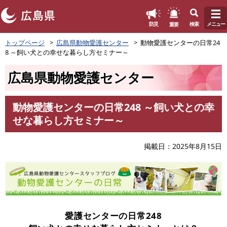
このページの本文へ
重要
防災
検索
メニュー
ペ
トップページ
広島県動物愛護センター
動物愛護センターの日常24
ー
8 ～飼い犬との幸せな暮らし方セミナー～
ジ
の
広島県動物愛護センター
先
頭
で
動物愛護センターの日常248 ～飼い犬との幸
す
本
せな暮らし方セミナー～
。
文
掲載日
2025年8月15日
愛護センターの日常248