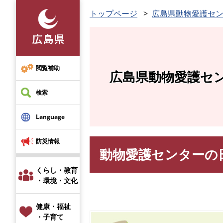
ペ
トップページ
広島県動物愛護セ
ー
ジ
の
先
頭
閲覧補助
広島県動物愛護セ
で
す
検索
。
Language
防災情報
動物愛護センターの
本
文
くらし・教育
・環境・文化
健康・福祉
・子育て