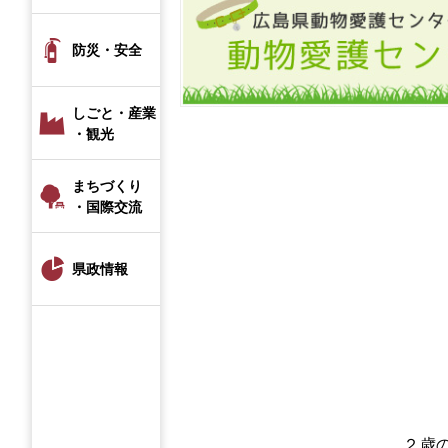
防災・安全
しごと・産業
・観光
まちづくり
・国際交流
県政情報
２歳