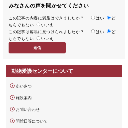
みなさんの声を聞かせてください
この記事の内容に満足はできましたか？
満
はい
ど
ちらでもない
足
いいえ
この記事は容易に見つけられましたか？
度
容
はい
ど
ちらでもない
易
いいえ
度
動物愛護センターについて
あいさつ
施設案内
お問い合わせ
開館日等について