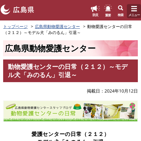
このページの本文へ
重要
防災
検索
メニュー
ペ
トップページ
広島県動物愛護センター
動物愛護センターの日常
ー
（２１２）～モデル犬「みのるん」引退～
ジ
の
広島県動物愛護センター
先
頭
で
動物愛護センターの日常（２１２）～モデ
す
本
ル犬「みのるん」引退～
。
文
掲載日
2024年10月12日
愛護センターの日常（２１２）