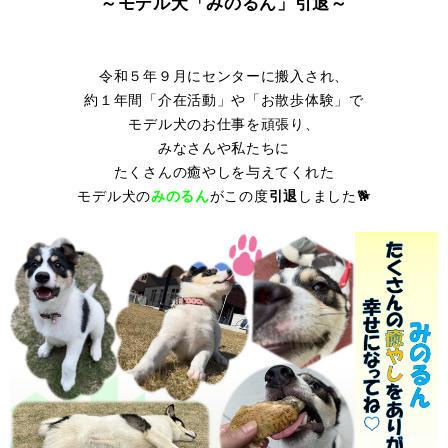
～モデル犬「みのるん」引退～
令和５年９月にセンターに搬入され、
約１年間「介在活動」や「お散歩体験」で
モデル犬のお仕事を頑張り、
みなさんや私たちに
たくさんの癒やしを与えてくれた
モデル犬の
みのるん
がこの度
引退
しました🐕