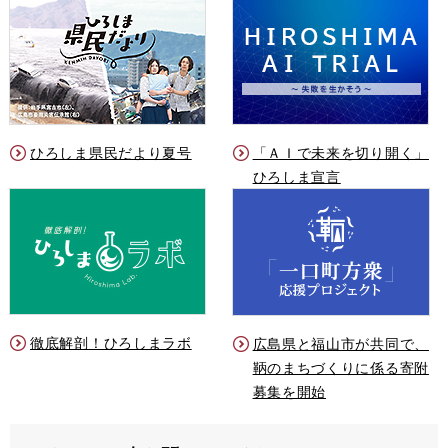
ひろしま県民だより夏号
「ＡＩで未来を切り開く」
ひろしま宣言
徹底解剖！ひろしまラボ
広島県と福山市が共同で、
鞆のまちづくりに係る寄附
募集を開始