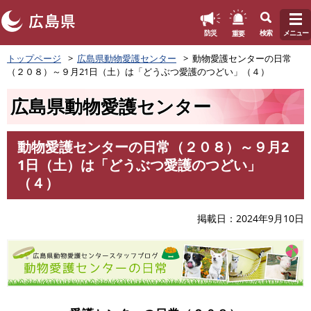
このページの本文へ
重要
防災
検索
メニュー
ペ
トップページ
広島県動物愛護センター
動物愛護センターの日常
ー
（２０８）～９月21日（土）は「どうぶつ愛護のつどい」（４）
ジ
の
広島県動物愛護センター
先
頭
で
動物愛護センターの日常（２０８）～９月2
す
本
1日（土）は「どうぶつ愛護のつどい」
。
文
（４）
掲載日
2024年9月10日