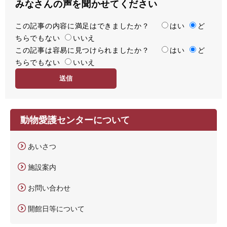
みなさんの声を聞かせてください
この記事の内容に満足はできましたか？
満
はい
ど
ちらでもない
足
いいえ
この記事は容易に見つけられましたか？
度
容
はい
ど
ちらでもない
易
いいえ
度
動物愛護センターについて
あいさつ
施設案内
お問い合わせ
開館日等について