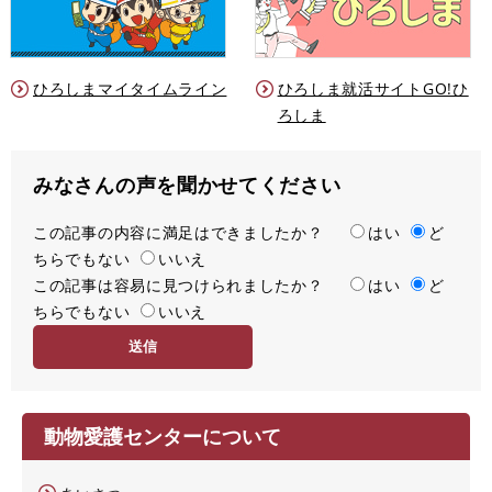
ひろしまマイタイムライン
ひろしま就活サイトGO!ひ
ろしま
みなさんの声を聞かせてください
この記事の内容に満足はできましたか？
満
はい
ど
ちらでもない
足
いいえ
この記事は容易に見つけられましたか？
度
容
はい
ど
ちらでもない
易
いいえ
度
動物愛護センターについて