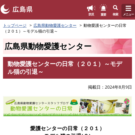
このページの本文へ
重要
防災
検索
メニュー
ペ
トップページ
広島県動物愛護センター
動物愛護センターの日常
ー
（２０１）～モデル猫の引退～
ジ
の
広島県動物愛護センター
先
頭
で
動物愛護センターの日常（２０１）～モデ
す
本
ル猫の引退～
。
文
掲載日
2024年8月9日
愛護センターの日常（２０１）