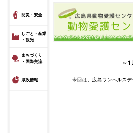
防災・安全
しごと・産業
・観光
まちづくり
・国際交流
～1
今回は、広島ワンヘルスデ
県政情報