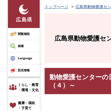
ペ
トップページ
広島県動物愛護セ
ー
ジ
の
先
頭
閲覧補助
広島県動物愛護セ
で
す
検索
。
Language
防災情報
動物愛護センターの日
本
文
（４）～
くらし・教育
・環境・文化
健康・福祉
・子育て