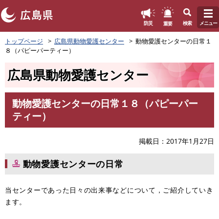
このページの本文へ
重要
防災
検索
メニュー
ペ
トップページ
広島県動物愛護センター
動物愛護センターの日常１
ー
８（パピーパーティー）
ジ
の
広島県動物愛護センター
先
頭
で
動物愛護センターの日常１８（パピーパー
す
本
ティー）
。
文
掲載日
2017年1月27日
動物愛護センターの日常
当センターであった日々の出来事などについて，ご紹介していき
ます。