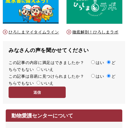
ひろしまマイタイムライン
徹底解剖！ひろしまラボ
みなさんの声を聞かせてください
この記事の内容に満足はできましたか？
満
はい
ど
ちらでもない
足
いいえ
この記事は容易に見つけられましたか？
度
容
はい
ど
ちらでもない
易
いいえ
度
動物愛護センターについて