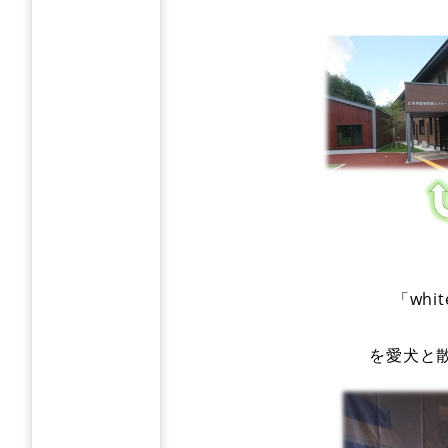
「wh
を愛犬と