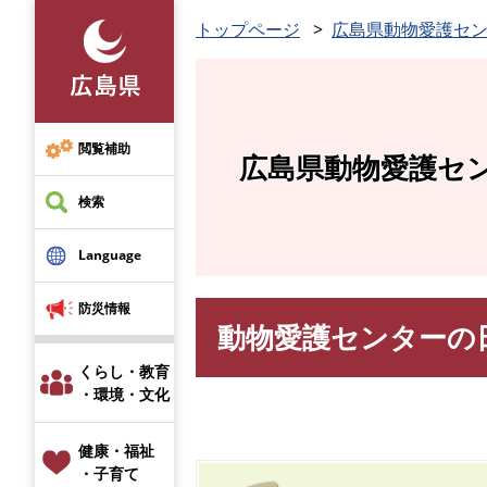
ペ
トップページ
広島県動物愛護セ
ー
ジ
の
先
頭
閲覧補助
広島県動物愛護セ
で
す
検索
。
Language
防災情報
動物愛護センターの
本
文
くらし・教育
・環境・文化
健康・福祉
・子育て