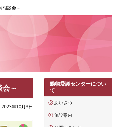
育相談会～
動物愛護センターについ
談会～
て
あいさつ
2023年10月3日
施設案内