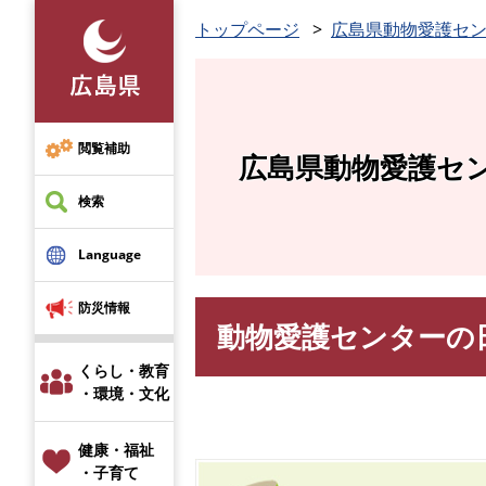
ペ
トップページ
広島県動物愛護セ
ー
ジ
の
先
頭
閲覧補助
広島県動物愛護セ
で
す
検索
。
Language
防災情報
動物愛護センターの
本
文
くらし・教育
・環境・文化
健康・福祉
・子育て