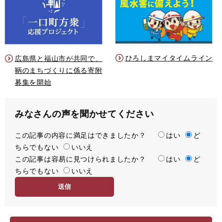
ひろしまマイタイムライン
広島県と福山市が共同で、
鞆のまちづくりに係る寄附
募集を開始
みなさんの声を聞かせてください
この記事の内容に満足はできましたか？
満
はい
ど
ちらでもない
足
いいえ
この記事は容易に見つけられましたか？
度
容
はい
ど
ちらでもない
易
いいえ
度