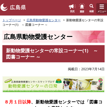
このページの本文へ
重要
防災
検索
メニュー
ペ
トップページ
広島県動物愛護センター
新動物愛護センターの常設
ー
コーナー(1) ～ 図書コーナー ～
ジ
の
広島県動物愛護センター
先
頭
で
新動物愛護センターの常設コーナー(1) ～
す
本
図書コーナー ～
。
文
掲載日
2023年7月14日
８月１日以降
、新動物愛護センターでは
「図書コ